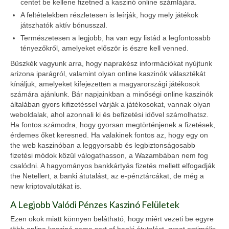
centet be kellene fizetned a kaszinó online számlájára.
A feltételekben részletesen is leírják, hogy mely játékok
játszhatók aktív bónusszal.
Természetesen a legjobb, ha van egy listád a legfontosabb
tényezőkről, amelyeket először is észre kell venned.
Büszkék vagyunk arra, hogy naprakész információkat nyújtunk
arizona iparágról, valamint olyan online kaszinók választékát
kínáljuk, amelyeket kifejezetten a magyarországi játékosok
számára ajánlunk. Bár napjainkban a minőségi online kaszinók
általában gyors kifizetéssel várják a játékosokat, vannak olyan
weboldalak, ahol azonnali ki és befizetési idővel számolhatsz.
Ha fontos számodra, hogy gyorsan megtörténjenek a fizetések,
érdemes őket keresned. Ha valakinek fontos az, hogy egy on
the web kaszinóban a leggyorsabb és legbiztonságosabb
fizetési módok közül válogathasson, a Wazambában nem fog
csalódni. A hagyományos bankkártyás fizetés mellett elfogadják
the Netellert, a banki átutalást, az e-pénztárcákat, de még a
new kriptovalutákat is.
A Legjobb Valódi Pénzes Kaszinó Felületek
Ezen okok miatt könnyen belátható, hogy miért vezeti be egyre
több online kaszinó some sort of banki átutalást, great optimális