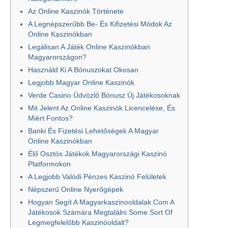
Az Online Kaszinók Története
சிகரம் உங்கள் உயரம் – கோயம்புத்தூர்
பொறுப்பாளர்கள்
A Legnépszerűbb Be- És Kifizetési Módok Az
Online Kaszinókban
புகைப்படங்கள்
Legálisan A Játék Online Kaszinókban
Magyarországon?
வல்லமை தாராயோ
Használd Ki A Bónuszokat Okosan
Legjobb Magyar Online Kaszinók
பதிவுகள்
Verde Casino Üdvözlő Bónusz Új Játékosoknak
எதிர்வரும் நிகழ்ச்சிகள்
Mit Jelent Az Online Kaszinók Licencelése, És
Miért Fontos?
பொறுப்பாளர்கள்
Banki És Fizetési Lehetőségek A Magyar
Online Kaszinókban
புகைப்படங்கள்
Élő Osztós Játékok Magyarországi Kaszinó
Platformokon
வெற்றிவாசல்
A Legjobb Valódi Pénzes Kaszinó Felületek
Népszerű Online Nyerőgépek
வெற்றிப் பாதை
Hogyan Segít A Magyarkaszinooldalak Com A
புகைப்படங்கள்
Játékosok Számára Megtalálni Some Sort Of
Legmegfelelőbb Kaszinóoldalt?