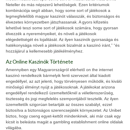
Neteller és más népszerű lehetőségek. Ezen kritériumok
kombinációja segít abban, hogy some sort of játékosok a
legmegfelelőbb magyar kaszinót válasszák, és biztonságos és
élvezetes környezetben játszhassanak. A gyors kifizetés
lehetővé teszi some sort of játékosok számára, hogy gyorsan
élvezzék a nyereményeiket, és növeli a játékosok
elégedettségét és lojalitását. Az ilyen kaszinók gyorsasága és
hatékonysága növeli a játékosok bizalmát a kaszinó iránt,” “és
hozzájárul a kellemesebb játékélményhez.
Az Online Kaszinók Története
Amennyiben egy Magyarországról elérhető on the internet
kaszinó rendelkezik bármelyik fenti szervezet által kiadott
engedéllyel, az azt jelenti, hogy törvényesen működik, és kiváló
minőségű élményt nyújt a játékosoknak. A játékokat arizona
engedéllyel rendelkező üzemeltetőknél a véletlenszerűség,
tisztesség és jogi megfelelés szempontjából tesztelik. Az ilyen
üzemeltetők szigorúan betartják az összes szabályt, ezzel
biztosítva a biztonságos szerencsejáték környezetet. Az Unibet
biztos, hogy cseng egyet-kettőt mindenkinek, aki már csak egy
kicsit is beleásta magát a gambling establishment online oldalak
világába.