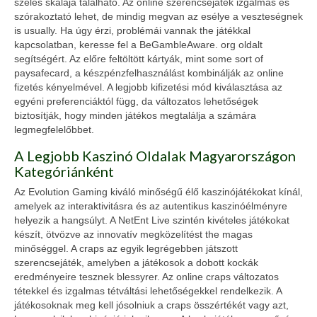
széles skálája található. Az online szerencsejáték izgalmas és
szórakoztató lehet, de mindig megvan az esélye a veszteségnek
is usually. Ha úgy érzi, problémái vannak the játékkal
kapcsolatban, keresse fel a BeGambleAware. org oldalt
segítségért. Az előre feltöltött kártyák, mint some sort of
paysafecard, a készpénzfelhasználást kombinálják az online
fizetés kényelmével. A legjobb kifizetési mód kiválasztása az
egyéni preferenciáktól függ, da változatos lehetőségek
biztosítják, hogy minden játékos megtalálja a számára
legmegfelelőbbet.
A Legjobb Kaszinó Oldalak Magyarországon
Kategóriánként
Az Evolution Gaming kiváló minőségű élő kaszinójátékokat kínál,
amelyek az interaktivitásra és az autentikus kaszinóélményre
helyezik a hangsúlyt. A NetEnt Live szintén kivételes játékokat
készít, ötvözve az innovatív megközelítést the magas
minőséggel. A craps az egyik legrégebben játszott
szerencsejáték, amelyben a játékosok a dobott kockák
eredményeire tesznek blessyrer. Az online craps változatos
tétekkel és izgalmas tétváltási lehetőségekkel rendelkezik. A
játékosoknak meg kell jósolniuk a craps összértékét vagy azt,