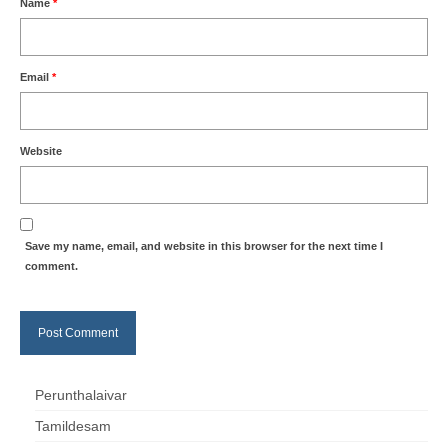
Name
*
Email
*
Website
Save my name, email, and website in this browser for the next time I
comment.
Perunthalaivar
Tamildesam