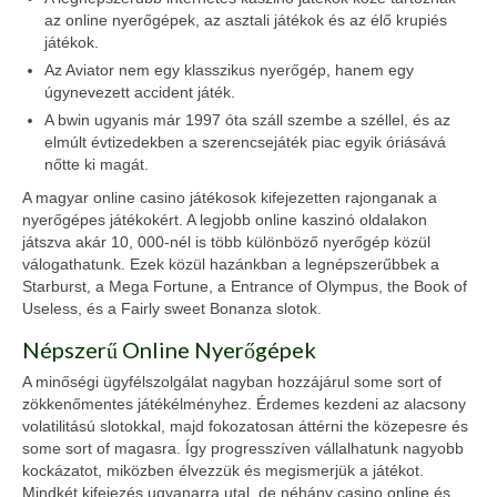
az online nyerőgépek, az asztali játékok és az élő krupiés
játékok.
Az Aviator nem egy klasszikus nyerőgép, hanem egy
úgynevezett accident játék.
A bwin ugyanis már 1997 óta száll szembe a széllel, és az
elmúlt évtizedekben a szerencsejáték piac egyik óriásává
nőtte ki magát.
A magyar online casino játékosok kifejezetten rajonganak a
nyerőgépes játékokért. A legjobb online kaszinó oldalakon
játszva akár 10, 000-nél is több különböző nyerőgép közül
válogathatunk. Ezek közül hazánkban a legnépszerűbbek a
Starburst, a Mega Fortune, a Entrance of Olympus, the Book of
Useless, és a Fairly sweet Bonanza slotok.
Népszerű Online Nyerőgépek
A minőségi ügyfélszolgálat nagyban hozzájárul some sort of
zökkenőmentes játékélményhez. Érdemes kezdeni az alacsony
volatilitású slotokkal, majd fokozatosan áttérni the közepesre és
some sort of magasra. Így progresszíven vállalhatunk nagyobb
kockázatot, miközben élvezzük és megismerjük a játékot.
Mindkét kifejezés ugyanarra utal, de néhány casino online és