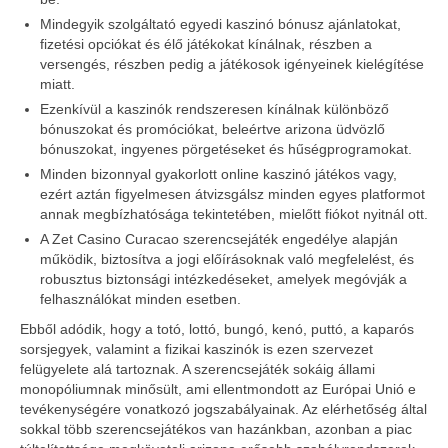
Mindegyik szolgáltató egyedi kaszinó bónusz ajánlatokat,
fizetési opciókat és élő játékokat kínálnak, részben a
versengés, részben pedig a játékosok igényeinek kielégítése
miatt.
Ezenkívül a kaszinók rendszeresen kínálnak különböző
bónuszokat és promóciókat, beleértve arizona üdvözlő
bónuszokat, ingyenes pörgetéseket és hűségprogramokat.
Minden bizonnyal gyakorlott online kaszinó játékos vagy,
ezért aztán figyelmesen átvizsgálsz minden egyes platformot
annak megbízhatósága tekintetében, mielőtt fiókot nyitnál ott.
A Zet Casino Curacao szerencsejáték engedélye alapján
működik, biztosítva a jogi előírásoknak való megfelelést, és
robusztus biztonsági intézkedéseket, amelyek megóvják a
felhasználókat minden esetben.
Ebből adódik, hogy a totó, lottó, bungó, kenó, puttó, a kaparós
sorsjegyek, valamint a fizikai kaszinók is ezen szervezet
felügyelete alá tartoznak. A szerencsejáték sokáig állami
monopóliumnak minősült, ami ellentmondott az Európai Unió e
tevékenységére vonatkozó jogszabályainak. Az elérhetőség által
sokkal több szerencsejátékos van hazánkban, azonban a piac