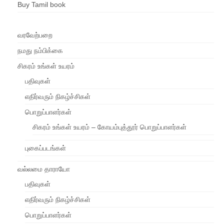
Buy Tamil book
வரவேற்பறை
நமது நம்பிக்கை
சிகரம் உங்கள் உயரம்
பதிவுகள்
எதிர்வரும் நிகழ்ச்சிகள்
பொறுப்பாளர்கள்
சிகரம் உங்கள் உயரம் – கோயம்புத்தூர் பொறுப்பாளர்கள்
புகைப்படங்கள்
வல்லமை தாராயோ
பதிவுகள்
எதிர்வரும் நிகழ்ச்சிகள்
பொறுப்பாளர்கள்