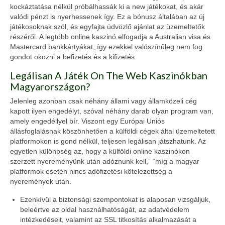
kockáztatása nélkül próbálhassák ki a new játékokat, és akár
valódi pénzt is nyerhessenek így. Ez a bónusz általában az új
játékosoknak szól, és egyfajta üdvözlő ajánlat az üzemeltetők
részéről. A legtöbb online kaszinó elfogadja a Australian visa és
Mastercard bankkártyákat, így ezekkel valószínűleg nem fog
gondot okozni a befizetés és a kifizetés.
Legálisan A Játék On The Web Kaszinókban
Magyarországon?
Jelenleg azonban csak néhány állami vagy államközeli cég
kapott ilyen engedélyt, szóval néhány darab olyan program van,
amely engedéllyel bír. Viszont egy Európai Uniós
állásfoglalásnak köszönhetően a külföldi cégek által üzemeltetett
platformokon is gond nélkül, teljesen legálisan játszhatunk. Az
egyetlen különbség az, hogy a külföldi online kaszinókon
szerzett nyereményünk után adóznunk kell,” “míg a magyar
platformok esetén nincs adófizetési kötelezettség a
nyeremények után.
Ezenkívül a biztonsági szempontokat is alaposan vizsgáljuk,
beleértve az oldal használhatóságát, az adatvédelem
intézkedéseit, valamint az SSL titkosítás alkalmazását a