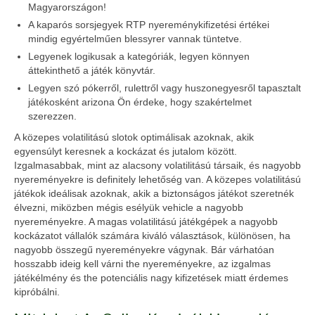
Magyarországon!
A kaparós sorsjegyek RTP nyereménykifizetési értékei
mindig egyértelműen blessyrer vannak tüntetve.
Legyenek logikusak a kategóriák, legyen könnyen
áttekinthető a játék könyvtár.
Legyen szó pókerről, rulettről vagy huszonegyesről tapasztalt
játékosként arizona Ön érdeke, hogy szakértelmet
szerezzen.
A közepes volatilitású slotok optimálisak azoknak, akik
egyensúlyt keresnek a kockázat és jutalom között.
Izgalmasabbak, mint az alacsony volatilitású társaik, és nagyobb
nyereményekre is definitely lehetőség van. A közepes volatilitású
játékok ideálisak azoknak, akik a biztonságos játékot szeretnék
élvezni, miközben mégis esélyük vehicle a nagyobb
nyereményekre. A magas volatilitású játékgépek a nagyobb
kockázatot vállalók számára kiváló választások, különösen, ha
nagyobb összegű nyereményekre vágynak. Bár várhatóan
hosszabb ideig kell várni the nyereményekre, az izgalmas
játékélmény és the potenciális nagy kifizetések miatt érdemes
kipróbálni.