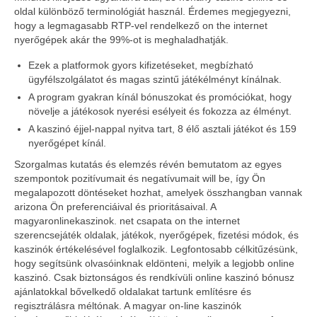
oldal különböző terminológiát használ. Érdemes megjegyezni,
hogy a legmagasabb RTP-vel rendelkező on the internet
nyerőgépek akár the 99%-ot is meghaladhatják.
Ezek a platformok gyors kifizetéseket, megbízható
ügyfélszolgálatot és magas szintű játékélményt kínálnak.
A program gyakran kínál bónuszokat és promóciókat, hogy
növelje a játékosok nyerési esélyeit és fokozza az élményt.
A kaszinó éjjel-nappal nyitva tart, 8 élő asztali játékot és 159
nyerőgépet kínál.
Szorgalmas kutatás és elemzés révén bemutatom az egyes
szempontok pozitívumait és negatívumait will be, így Ön
megalapozott döntéseket hozhat, amelyek összhangban vannak
arizona Ön preferenciáival és prioritásaival. A
magyaronlinekaszinok. net csapata on the internet
szerencsejáték oldalak, játékok, nyerőgépek, fizetési módok, és
kaszinók értékelésével foglalkozik. Legfontosabb célkitűzésünk,
hogy segítsünk olvasóinknak eldönteni, melyik a legjobb online
kaszinó. Csak biztonságos és rendkívüli online kaszinó bónusz
ajánlatokkal bővelkedő oldalakat tartunk említésre és
regisztrálásra méltónak. A magyar on-line kaszinók