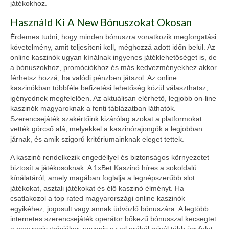
játékokhoz.
Használd Ki A New Bónuszokat Okosan
Érdemes tudni, hogy minden bónuszra vonatkozik megforgatási
követelmény, amit teljesíteni kell, méghozzá adott időn belül. Az
online kaszinók ugyan kínálnak ingyenes játéklehetőséget is, de
a bónuszokhoz, promóciókhoz és más kedvezményekhez akkor
férhetsz hozzá, ha valódi pénzben játszol. Az online
kaszinókban többféle befizetési lehetőség közül választhatsz,
igényednek megfelelően. Az aktuálisan elérhető, legjobb on-line
kaszinók magyaroknak a fenti táblázatban láthatók.
Szerencsejáték szakértőink kizárólag azokat a platformokat
vették górcső alá, melyekkel a kaszinórajongók a legjobban
járnak, és amik szigorú kritériumainknak eleget tettek.
A kaszinó rendelkezik engedéllyel és biztonságos környezetet
biztosít a játékosoknak. A 1xBet Kaszinó híres a sokoldalú
kínálatáról, amely magában foglalja a legnépszerűbb slot
játékokat, asztali játékokat és élő kaszinó élményt. Ha
csatlakozol a top rated magyarországi online kaszinók
egyikéhez, jogosult vagy annak üdvözlő bónuszára. A legtöbb
internetes szerencsejáték operátor bőkezű bónusszal kecsegtet
a new regisztrációkor, ugyanis ezzel próbál minél több ügyfelet