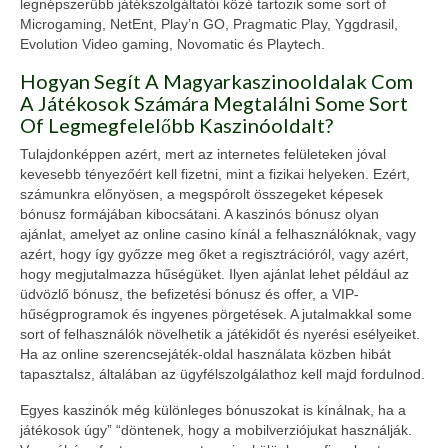
legnépszerűbb játékszolgáltatói közé tartozik some sort of
Microgaming, NetEnt, Play’n GO, Pragmatic Play, Yggdrasil,
Evolution Video gaming, Novomatic és Playtech.
Hogyan Segít A Magyarkaszinooldalak Com
A Játékosok Számára Megtalálni Some Sort
Of Legmegfelelőbb Kaszinóoldalt?
Tulajdonképpen azért, mert az internetes felületeken jóval
kevesebb tényezőért kell fizetni, mint a fizikai helyeken. Ezért,
számunkra előnyösen, a megspórolt összegeket képesek
bónusz formájában kibocsátani. A kaszinós bónusz olyan
ajánlat, amelyet az online casino kínál a felhasználóknak, vagy
azért, hogy így győzze meg őket a regisztrációról, vagy azért,
hogy megjutalmazza hűségüket. Ilyen ajánlat lehet például az
üdvözlő bónusz, the befizetési bónusz és offer, a VIP-
hűségprogramok és ingyenes pörgetések. A jutalmakkal some
sort of felhasználók növelhetik a játékidőt és nyerési esélyeiket.
Ha az online szerencsejáték-oldal használata közben hibát
tapasztalsz, általában az ügyfélszolgálathoz kell majd fordulnod.
Egyes kaszinók még különleges bónuszokat is kínálnak, ha a
játékosok úgy” “döntenek, hogy a mobilverziójukat használják.