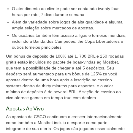
O atendimento ao cliente pode ser contatado twenty four
horas por rato, 7 dias durante semana.
Além da variedade sobre jogos de alta qualidade e alguma
ampla seleção sobre mercados de apostas.
Os usuários também têm acesso a ligas e torneios mundiais,
incluindo a Banda dos Campeões, the Copa Libertadores e
outros torneios principales.
Um bônus de depósito de 100% até 1. 700 BRL e 250 rodadas
grátis estão incluídos no pacote de boas-vindas ag Mostbet,
que tem a possibilidade de chegar a até 5 depósitos. Seu
depósito será aumentado para um bônus de 125% ze você
apostar dentro de uma hora após a inscrição no cassino
systems dentro de thirty minutos para esportes, e o valor
mínimo de depósito é de several BRL. A seção de cassino ao
vivo oferece games em tempo true com dealers.
Apostas Ao Vivo
As apostas da CSGO continuam a crescer internacionalmente
como também a Mostbet incluiu o esporte como parte
integrante de sua oferta. Os jogos são jogados essencialmente