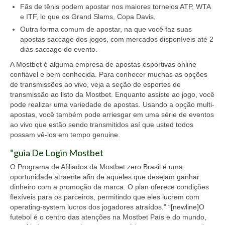
Fãs de tênis podem apostar nos maiores torneios ATP, WTA
e ITF, lo que os Grand Slams, Copa Davis,
Outra forma comum de apostar, na que você faz suas
apostas saccage dos jogos, com mercados disponíveis até 2
dias saccage do evento.
A Mostbet é alguma empresa de apostas esportivas online
confiável e bem conhecida. Para conhecer muchas as opções
de transmissões ao vivo, veja a seção de esportes de
transmissão ao listo da Mostbet. Enquanto assiste ao jogo, você
pode realizar uma variedade de apostas. Usando a opção multi-
apostas, você também pode arriesgar em uma série de eventos
ao vivo que estão sendo transmitidos así que usted todos
possam vê-los em tempo genuine.
“guia De Login Mostbet
O Programa de Afiliados da Mostbet zero Brasil é uma
oportunidade atraente afin de aqueles que desejam ganhar
dinheiro com a promoção da marca. O plan oferece condições
flexíveis para os parceiros, permitindo que eles lucrem com
operating-system lucros dos jogadores atraídos.” “[newline]O
futebol é o centro das atenções na Mostbet País e do mundo,