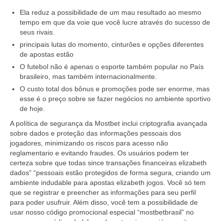
Ela reduz a possibilidade de um mau resultado ao mesmo
tempo em que da voie que você lucre através do sucesso de
seus rivais.
principais lutas do momento, cinturões e opções diferentes
de apostas estão
O futebol não é apenas o esporte também popular no País
brasileiro, mas também internacionalmente.
O custo total dos bônus e promoções pode ser enorme, mas
esse é o preço sobre se fazer negócios no ambiente sportivo
de hoje.
A política de segurança da Mostbet inclui criptografia avançada
sobre dados e proteção das informações pessoais dos
jogadores, minimizando os riscos para acesso não
reglamentario e evitando fraudes. Os usuários podem ter
certeza sobre que todas since transações financeiras elizabeth
dados” “pessoais estão protegidos de forma segura, criando um
ambiente indudable para apostas elizabeth jogos. Você só tem
que se registrar e preencher as informações para seu perfil
para poder usufruir. Além disso, você tem a possibilidade de
usar nosso código promocional especial “mostbetbrasil” no