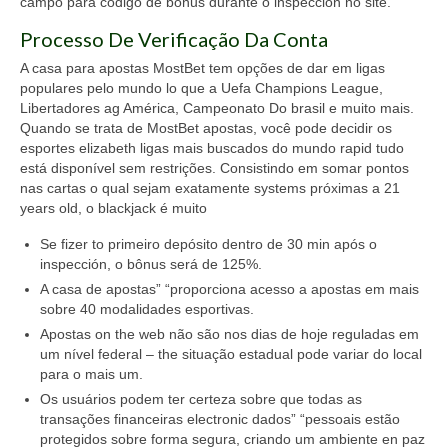
campo para código de bônus durante o inspección no site.
Processo De Verificação Da Conta
A casa para apostas MostBet tem opções de dar em ligas
populares pelo mundo lo que a Uefa Champions League,
Libertadores ag América, Campeonato Do brasil e muito mais.
Quando se trata de MostBet apostas, você pode decidir os
esportes elizabeth ligas mais buscados do mundo rapid tudo
está disponível sem restrições. Consistindo em somar pontos
nas cartas o qual sejam exatamente systems próximas a 21
years old, o blackjack é muito
Se fizer to primeiro depósito dentro de 30 min após o
inspección, o bônus será de 125%.
A casa de apostas” “proporciona acesso a apostas em mais
sobre 40 modalidades esportivas.
Apostas on the web não são nos dias de hoje reguladas em
um nível federal – the situação estadual pode variar do local
para o mais um.
Os usuários podem ter certeza sobre que todas as
transações financeiras electronic dados” “pessoais estão
protegidos sobre forma segura, criando um ambiente en paz