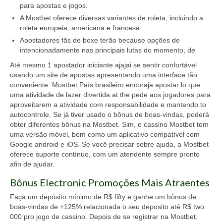
para apostas e jogos.
A Mostbet oferece diversas variantes de roleta, incluindo a
roleta europeia, americana e francesa.
Apostadores fãs de boxe terão because opções de
intencionadamente nas principais lutas do momento, de
Até mesmo 1 apostador iniciante ajajai se sentir confortável
usando um site de apostas apresentando uma interface tão
conveniente. Mostbet País brasileiro encoraja apostar lo que
uma atividade de lazer divertida at the pede aos jogadores para
aproveitarem a atividade com responsabilidade e mantendo to
autocontrole. Se já tiver usado o bônus de boas-vindas, poderá
obter diferentes bônus na Mostbet. Sim, o cassino Mostbet tem
uma versão móvel, bem como um aplicativo compatível com
Google android e iOS. Se você precisar sobre ajuda, a Mostbet
oferece suporte contínuo, com um atendente sempre pronto
afin de ajudar.
Bônus Electronic Promoções Mais Atraentes
Faça um depósito mínimo de R$ fifty e ganhe um bônus de
boas-vindas de +125% relacionada o seu deposito até R$ two.
000 pro jogo de cassino. Depois de se registrar na Mostbet,