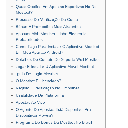
Quais Opções Em Apostas Esportivas Há No
சிகரம் உங்கள் உயரம் – கோயம்புத்தூர்
Mostbet?
பொறுப்பாளர்கள்
Processo De Verificação Da Conta
புகைப்படங்கள்
Bônus E Promoções Mais Atraentes
Apostas Mhh Mostbet: Linha Electronic
வல்லமை தாராயோ
Probabilidades
Como Faço Para Instalar O Aplicativo Mostbet
பதிவுகள்
Em Meu Aparato Android?
Detalhes De Contato Do Suporte Weil Mostbet
எதிர்வரும் நிகழ்ச்சிகள்
Jogar E Instalar U Aplicativo Móvel Mostbet
பொறுப்பாளர்கள்
“guia De Login Mostbet
O Mostbet É Licenciado?
புகைப்படங்கள்
Registo E Verificação No” “mostbet
Usabilidade Da Plataforma
வெற்றிவாசல்
Apostas Ao Vivo
வெற்றிப் பாதை
O Agente De Apostas Está Disponível Pra
Dispositivos Móveis?
புகைப்படங்கள்
Programa De Bônus Da Mostbet No Brasil