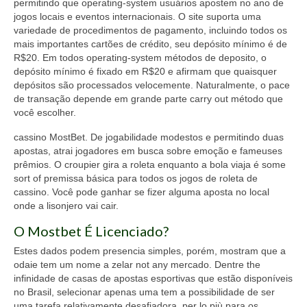
permitindo que operating-system usuários apostem no ano de
jogos locais e eventos internacionais. O site suporta uma
variedade de procedimentos de pagamento, incluindo todos os
mais importantes cartões de crédito, seu depósito mínimo é de
R$20. Em todos operating-system métodos de deposito, o
depósito mínimo é fixado em R$20 e afirmam que quaisquer
depósitos são processados velocemente. Naturalmente, o pace
de transação depende em grande parte carry out método que
você escolher.
cassino MostBet. De jogabilidade modestos e permitindo duas
apostas, atrai jogadores em busca sobre emoção e fameuses
prêmios. O croupier gira a roleta enquanto a bola viaja é some
sort of premissa básica para todos os jogos de roleta de
cassino. Você pode ganhar se fizer alguma aposta no local
onde a lisonjero vai cair.
O Mostbet É Licenciado?
Estes dados podem presencia simples, porém, mostram que a
odaie tem um nome a zelar not any mercado. Dentre the
infinidade de casas de apostas esportivas que estão disponíveis
no Brasil, selecionar apenas uma tem a possibilidade de ser
uma tarefa relativamente desafiadora, per lo più para os