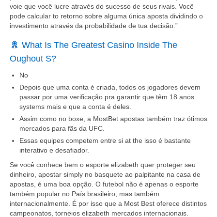
voie que você lucre através do sucesso de seus rivais. Você
pode calcular to retorno sobre alguma única aposta dividindo o
investimento através da probabilidade de tua decisão.”
What Is The Greatest Casino Inside The
Oughout S?
No
Depois que uma conta é criada, todos os jogadores devem
passar por uma verificação pra garantir que têm 18 anos
systems mais e que a conta é deles.
Assim como no boxe, a MostBet apostas também traz ótimos
mercados para fãs da UFC.
Essas equipes competem entre si at the isso é bastante
interativo e desafiador.
Se você conhece bem o esporte elizabeth quer proteger seu
dinheiro, apostar simply no basquete ao palpitante na casa de
apostas, é uma boa opção. O futebol não é apenas o esporte
também popular no País brasileiro, mas também
internacionalmente. É por isso que a Most Best oferece distintos
campeonatos, torneios elizabeth mercados internacionais.