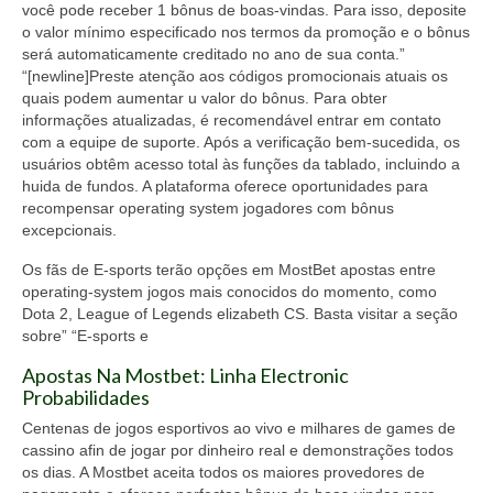
você pode receber 1 bônus de boas-vindas. Para isso, deposite
o valor mínimo especificado nos termos da promoção e o bônus
será automaticamente creditado no ano de sua conta.”
“[newline]Preste atenção aos códigos promocionais atuais os
quais podem aumentar u valor do bônus. Para obter
informações atualizadas, é recomendável entrar em contato
com a equipe de suporte. Após a verificação bem-sucedida, os
usuários obtêm acesso total às funções da tablado, incluindo a
huida de fundos. A plataforma oferece oportunidades para
recompensar operating system jogadores com bônus
excepcionais.
Os fãs de E-sports terão opções em MostBet apostas entre
operating-system jogos mais conocidos do momento, como
Dota 2, League of Legends elizabeth CS. Basta visitar a seção
sobre” “E-sports e
Apostas Na Mostbet: Linha Electronic
Probabilidades
Centenas de jogos esportivos ao vivo e milhares de games de
cassino afin de jogar por dinheiro real e demonstrações todos
os dias. A Mostbet aceita todos os maiores provedores de