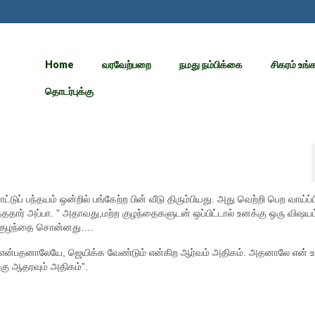
Home
வரவேற்பறை
நமது நம்பிக்கை
சிகரம் உங்
தொடர்புக்கு
ுப் பந்தயம் ஒன்றில் பங்கேற்ற பின் வீடு திரும்பியது. அது வெற்றி பெற வாய்ப்
்ததார் அப்பா. ” அதாவது,மற்ற குழந்தைகளுடன் ஒப்பிட்டால் உனக்கு ஒரு விஷயம
்த குழந்தை சொன்னது….
 என்பதனாலேயே, ஜெயிக்க வேண்டும் என்கிற ஆர்வம் அதிகம். அதனாலே என் உ
கு ஆதரவும் அதிகம்”.