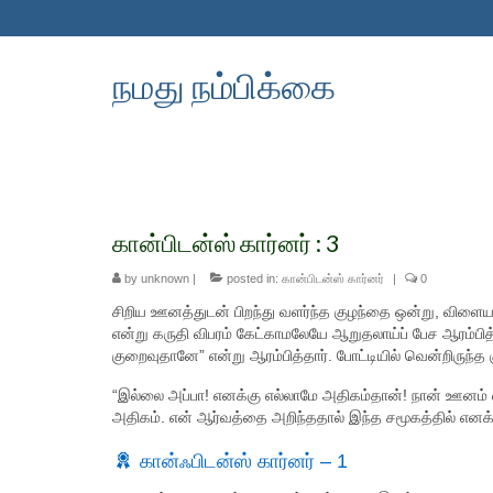
நமது நம்பிக்கை
கான்பிடன்ஸ் கார்னர் : 3
by
unknown
|
posted in:
கான்பிடன்ஸ் கார்னர்
|
0
சிறிய ஊனத்துடன் பிறந்து வளர்ந்த குழந்தை ஒன்று, விளையாட்ட
என்று கருதி விபரம் கேட்காமலேயே ஆறுதலாய்ப் பேச ஆரம்பித
குறைவுதானே” என்று ஆரம்பித்தார். போட்டியில் வென்றிருந
“இல்லை அப்பா! எனக்கு எல்லாமே அதிகம்தான்! நான் ஊனம்
அதிகம். என் ஆர்வத்தை அறிந்ததால் இந்த சமூகத்தில் எனக்
கான்ஃபிடன்ஸ் கார்னர் – 1