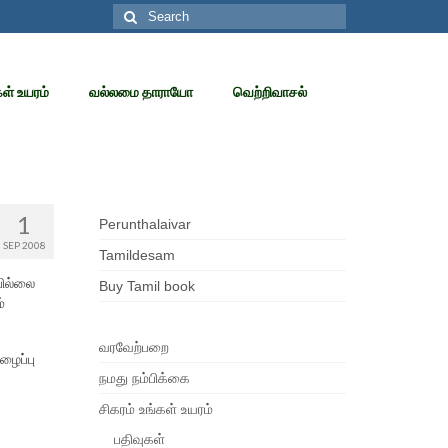
Search
for:
கள் உயரம்
வல்லமை தாராயோ
வெற்றிவாசல்
1
Perunthalaivar
SEP 2008
Tamildesam
பில்லை
Buy Tamil book
்
வரவேற்பறை
ழைப்பு
நமது நம்பிக்கை
சிகரம் உங்கள் உயரம்
பதிவுகள்