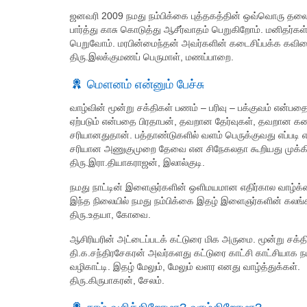
ஜனவரி 2009 நமது நம்பிக்கை புத்தகத்தின் ஒவ்வொரு தல
பார்த்து காசு கொடுத்து ஆசீர்வாதம் பெறுகிறோம். மனிதர
பெறுவோம். மரபின்மைந்தன் அவர்களின் கடைசிப்பக்க கவி
திரு.இலக்குமணப் பெருமாள், மணப்பாறை.
மௌனம் என்னும் பேச்சு
வாழ்வின் மூன்று சக்திகள் பணம் – பரிவு – பக்குவம் என்
ஏற்படும் என்பதை பிரதாபன், தவறான தேர்வுகள், தவறான கண
சரியானதுதான். பத்தாண்டுகளில் வளம் பெருக்குவது எப்பட
சரியான அணுகுமுறை தேவை என சிநேகலதா கூறியது முக்கியமா
திரு.இரா.தியாகராஜன், இலால்குடி.
நமது நாட்டின் இளைஞர்களின் ஒளிமயமான எதிர்கால வாழ்க்க
இந்த நிலையில் நமது நம்பிக்கை இதழ் இளைஞர்களின் கலங்க
திரு.உதயா, கோவை.
ஆசிரியரின் அட்டைப்படக் கட்டுரை மிக அருமை. மூன்று சக்
தி.க.சந்திரசேகரன் அவர்களது கட்டுரை காட்சி காட்சியாக நம
வழிகாட்டி. இதழ் மேலும், மேலும் வளர எனது வாழ்த்துக்கள்.
திரு.கிருபாகரன், சேலம்.