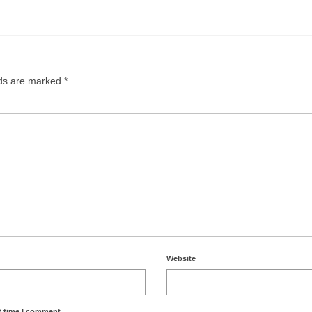
lds are marked
*
Website
t time I comment.