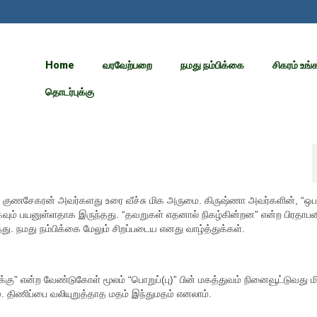
Home
வரவேற்பறை
நமது நம்பிக்கை
சிகரம் உங்
தொடர்புக்கு
 குணசேகரன் அவர்களது உரை வீச்சு மிக அருமை. கிருஷ்ணா அவர்களின், “ஒ
 மிகவும் பயனுள்ளதாக இருந்தது. “தவறுகள் எதனால் நிகழ்கின்றன” என்ற பிரதாப
 நமது நம்பிக்கை மேலும் சிறப்படைய எனது வாழ்த்துக்கள்.
ு” என்ற வேண்டுகோள் மூலம் “பொறுப்(பு)” பின் மகத்துவம் நினைவூட்டுவது மி
. திணிப்பை வலியுறுத்தாத மதம் இந்துமதம் எனலாம்.