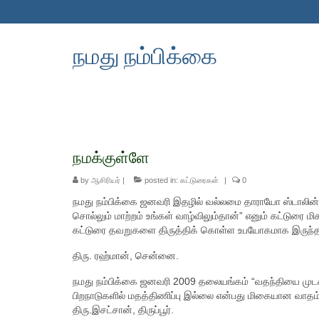
நமது நம்பிக்கை
நமக்குள்ளே
by
ஆசிரியர்
|
posted in:
கட்டுரைகள்
|
0
நமது நம்பிக்கை ஜனவரி இதழில் வல்லமை தாராயோ ஸ்டாலின்
சொல்லும் மாற்றம் உங்கள் வாழ்விலும்தான்” எனும் கட்டுரை
கட்டுரை தவறுகளை திருத்திக் கொள்ள உபயோகமாக இருந்தது.
திரு. ரஹ்மான், சென்னை.
நமது நம்பிக்கை ஜனவரி 2009 தலையங்கம் “வதந்தியை முடக்க
பிறநாடுகளில் மதத்திணிப்பு இல்லை என்பது மிகையான வாதம்
திரு.இசட்சான், திருப்பூர்.