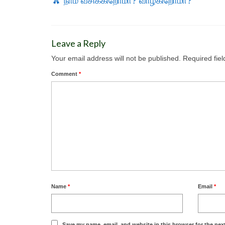
நாம் வசிக்கிறோமா? வாழ்கிறோமா?
Leave a Reply
Your email address will not be published.
Required fie
Comment
*
Name
*
Email
*
Save my name, email, and website in this browser for the nex