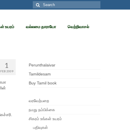
Search
for:
கள் உயரம்
வல்லமை தாராயோ
வெற்றிவாசல்
1
Perunthalaivar
FEB 2009
Tamildesam
பாமா
Buy Tamil book
னின்
வரவேற்பறை
நமது நம்பிக்கை
கச்சரி.
சிகரம் உங்கள் உயரம்
பதிவுகள்