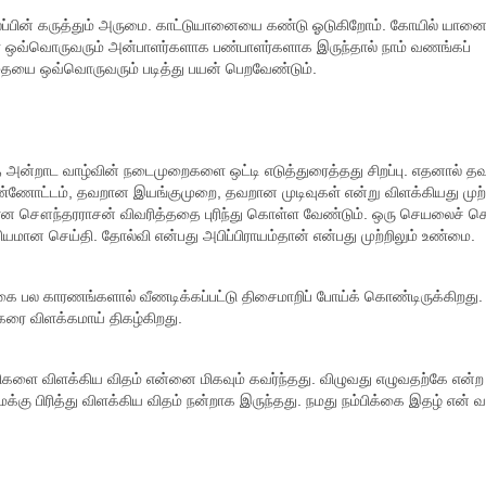
ைப்பின் கருத்தும் அருமை. காட்டுயானையை கண்டு ஓடுகிறோம். கோயில் யா
்கள் ஒவ்வொருவரும் அன்பாளர்களாக பண்பாளர்களாக இருந்தால் நாம் வணங்கப்
தையை ஒவ்வொருவரும் படித்து பயன் பெறவேண்டும்.
பதை அன்றாட வாழ்வின் நடைமுறைகளை ஒட்டி எடுத்துரைத்தது சிறப்பு. எதனால் த
்ணோட்டம், தவறான இயங்குமுறை, தவறான முடிவுகள் என்று விளக்கியது முற்ற
ி என சௌந்தரராசன் விவரித்ததை புரிந்து கொள்ள வேண்டும். ஒரு செயலைச் ச
ன செய்தி. தோல்வி என்பது அபிப்பிராயம்தான் என்பது முற்றிலும் உண்மை.
ை பல காரணங்களால் வீணடிக்கப்பட்டு திசைமாறிப் போய்க் கொண்டிருக்கிறது
ரை விளக்கமாய் திகழ்கிறது.
திகளை விளக்கிய விதம் என்னை மிகவும் கவர்ந்தது. விழுவது எழுவதற்கே என்ற
க்கு பிரித்து விளக்கிய விதம் நன்றாக இருந்தது. நமது நம்பிக்கை இதழ் என் வ